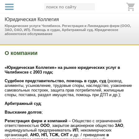
Юридическая Коллегия
Юридические услуги Челябинск. Регистрация и Ликвидация фирм (ООО,
ЗАО, ОАО, ИП). Помощь в судах, Арбитражный суд. Юридическое
абонентское обслуживание
О компании
«Юридическая Коллегия» на рынке юридических услуг в
Челябинске с 2003 года;
Судебное представительство, помощь в суде, суд
(развод,
алименты, усыновление, трудовые споры, наследство, узаконение
самовольных построек, защита прав потребителей, жилищные
споры, поставка, раздел имущества, помощь при ДТП и др.);
Арбитражный суд
;
Взыскание долгов
;
Регистрация фирм и компаний
– Общество с ограниченной
ответственностью
ООО
, закрытое акционерное общество
ЗАО
,
индивидуальный предприниматель
ИП
, некоммерческих
организаций,
АНО, НП, ТСЖ, СНТ
и др. / привидение
в