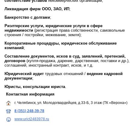
соответствие уставов
некоммерческих организаций;
Ликвидация фирм ООО, ЗАО, ИП
;
Банкротство с долгами
;
Риэлтерские услуги, юридические услуги в сфере
недвижимости
(регистрация права собственности, самовольные
строения / постройки, межевание, земля);
Корпоративные процедуры, юридическое обслуживание
компаний
;
Составление документов, исков в суд, заявлений, претензий,
договоров
(купля-продажа, дарение, дарственная, поставки и др.),
соглашений, иностранный контракт, исков, и т.д.
Юридический аудит
трудовых отношений /
ведение кадровой
документации
;
Юристы, консультации юриста
.
Контактная информация
г. Челябинск, ул. Молодогвардейцев, д.33-Б, 3 этаж (ТК «Верона»)
8 (351) 248-39-78
www.urict2483978.ru